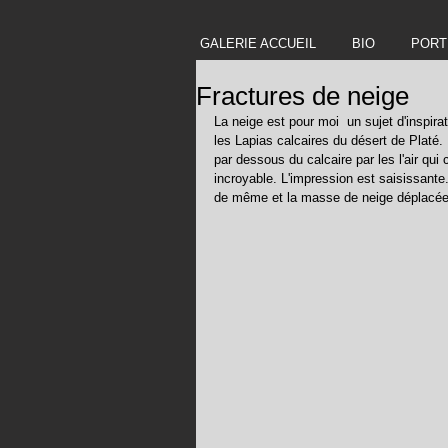
GALERIE ACCUEIL
BIO
PORT
Fractures de neige
La neige est pour moi  un sujet d'inspirat
les Lapias calcaires du désert de Platé.
par dessous du calcaire par les l'air qu
incroyable. L'impression est saisissante.
de même et la masse de neige déplacée