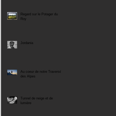
Regard sur le Potager du
Roy
Jordania
Au coeur de notre Traversée
des Alpes
Tunnel de neige et de
lumière