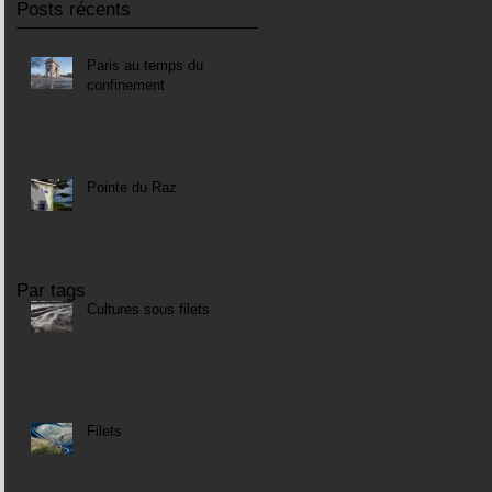
Posts récents
Paris au temps du
confinement
Pointe du Raz
Par tags
Cultures sous filets
Filets