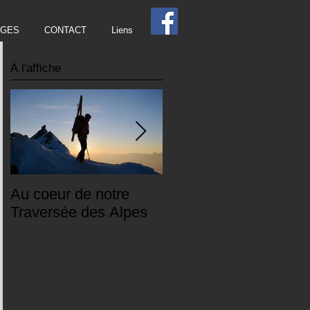
AGES
CONTACT
Liens
À
l'affiche
Au coeur de notre
Tunnel de neige et de
Traversée des Alpes
lumière