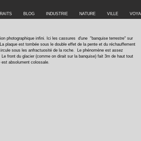
RAITS
BLOG
INDUSTRIE
NATURE
VILLE
VOY
ion photographique infini. Ici les cassures  d'une  "banquise terrestre" sur 
 La plaque est tombée sous le double effet de la pente et du réchauffement 
i circule sous les anfractuosité de la roche.  Le phénomène est assez 
 Le front du glacier (comme on dirait sur la banquise) fait 3m de haut tout 
 est absolument colossale. 